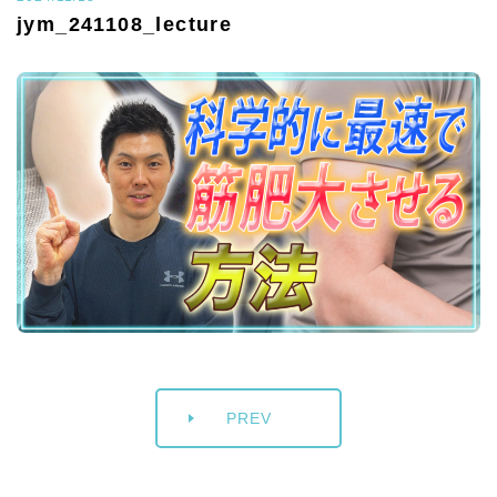
jym_241108_lecture
PREV