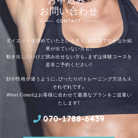
お問い合わせ
CONTACT
ダイエットを諦めていたという方も、自己流でなかなか結
果が出ていない方も、
動き出したいけど踏み出せない方も、まずは体験コースを
是⾮ご予約ください！
顔や性格が違うように、ぴったりのトレーニング方法も人
それぞれです。
West Coastはお客様に合わせて最適なプランをご提案い
たします！
070-1788-6439