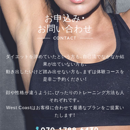
お申込み・
お問い合わせ
CONTACT
ダイエットを諦めていたという方も、自己流でなかなか結
果が出ていない方も、
動き出したいけど踏み出せない方も、まずは体験コースを
是⾮ご予約ください！
顔や性格が違うように、ぴったりのトレーニング方法も人
それぞれです。
West Coastはお客様に合わせて最適なプランをご提案い
たします！