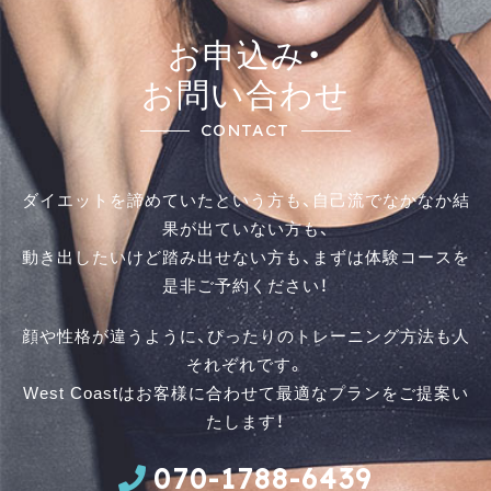
お申込み・
お問い合わせ
CONTACT
ダイエットを諦めていたという方も、自己流でなかなか結
果が出ていない方も、
動き出したいけど踏み出せない方も、まずは体験コースを
是⾮ご予約ください！
顔や性格が違うように、ぴったりのトレーニング方法も人
それぞれです。
West Coastはお客様に合わせて最適なプランをご提案い
たします！
070-1788-6439