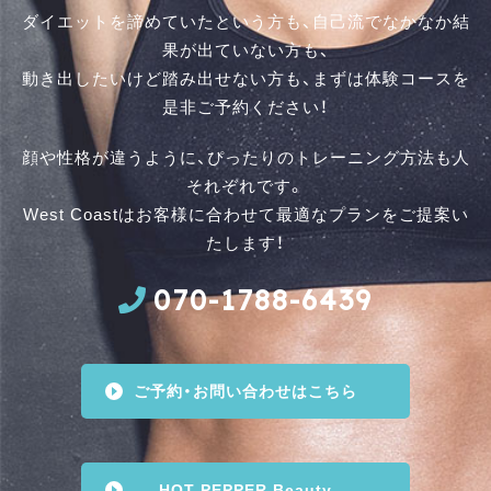
ダイエットを諦めていたという方も、自己流でなかなか結
果が出ていない方も、
動き出したいけど踏み出せない方も、まずは体験コースを
是⾮ご予約ください！
顔や性格が違うように、ぴったりのトレーニング方法も人
それぞれです。
West Coastはお客様に合わせて最適なプランをご提案い
たします！
070-1788-6439
ご予約・お問い合わせはこちら
HOT PEPPER Beauty